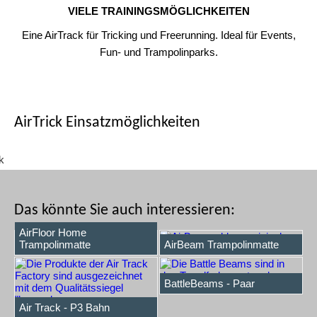
VIELE TRAININGSMÖGLICHKEITEN
Eine AirTrack für Tricking und Freerunning. Ideal für Events,
Fun- und Trampolinparks.
AirTrick Einsatzmöglichkeiten
AIRTRICK IM INDIVIDUELLEM DESIGN
AIRTRICK - OUTDOOR
AIRTRICK - AM THEATER
AIRTRICK - IM TRAMPOLINPARK
AIRTRICK - IM FUNPARK
AIRTRICK - FÜR TRICKING
AIRTRICK - IM SPORTPARK
AIRTRICK - MIT EIGENEM LOGO
AIRTRICK - GROSSE TRAMPOLINFLÄCHE
Das könnte Sie auch interessieren:
AirFloor Home
Trampolinmatte
AirBeam Trampolinmatte
BattleBeams - Paar
Air Track - P3 Bahn