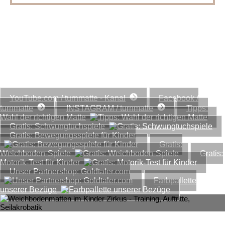
www.turnmatte.com
Einige interessante Links, Tipps und kostenlose
Downloads...
YouTube.com / turnmatte - Kanal
Facebook /
turnmatte
INSTAGRAM / turnmatte
Tipps:
Wahl der richtigen Matte
Gratis: Schwungtuchspiele
Gratis: Bewegungsspiele für Kinder
Gratis:
Weichboden-Spiele
Gratis:
Motorik-Test für Kinder
Unser Partnershop: Goldtaler.com
Farbpallette
unserer Bezüge