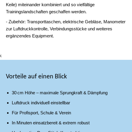
Keile) miteinander kombiniert und so vielfältige
Trainingslandschaften geschaffen werden.
- Zubehör: Transporttaschen, elektrische Gebläse, Manometer
zur Luftdruckkontrolle, Verbindungsstücke und weiteres
ergänzendes Equipment.
AIR TRACK P3 - OUTDOOR
AIR TRACK P3 - ANWENDUNG
AIR TRACK P3 - AM STRAND
AIR TRACK P3 - AKROBATIK
AIR TRACK P3 - OBERFLÄCHE
AIR TRACK P3 - BAHNEN
AIR TRACK P3 - IM SCHWIMMBAD
AIR TRACK P3 - BEIM KINDERTURNEN
AIR TRACK P3 - IM TURNVEREIN
Vorteile auf einen Blick
30 cm Höhe – maximale Sprungkraft & Dämpfung
Luftdruck individuell einstellbar
Für Profisport, Schule & Verein
In Minuten einsatzbereit & extrem robust