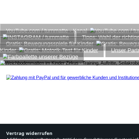
www.turnmatte.com
Einige interessante Links, Tipps und kostenlose Downloa
YouTube.com / turnmatte - Kanal
Tipps: Wahl der richtig
Gratis: Bewegungsspiele für Kinder
Kinder
Unser Part
Vertrag widerrufen