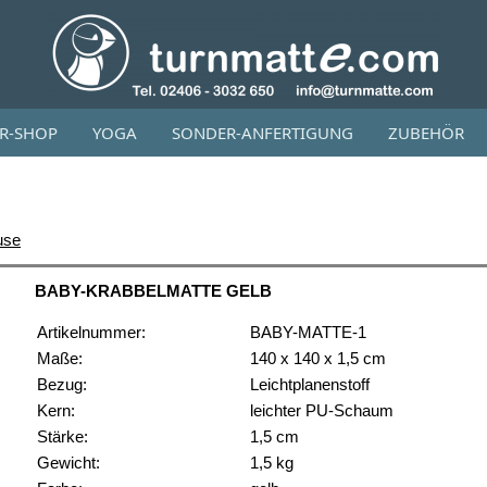
OR-SHOP
YOGA
SONDER-ANFERTIGUNG
ZUBEHÖR
use
BABY-KRABBELMATTE GELB
Artikelnummer:
BABY-MATTE-1
Maße:
140 x 140 x 1,5 cm
Bezug:
Leichtplanenstoff
Kern:
leichter PU-Schaum
Stärke:
1,5 cm
Gewicht:
1,5 kg