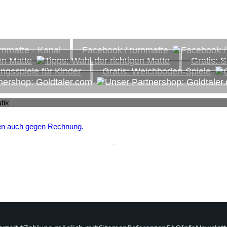
ds...
Facebook / turnmatte
en Matte
Gratis: 
Gratis: Weichboden-Spiele
nershop: Goldtaler.com
.