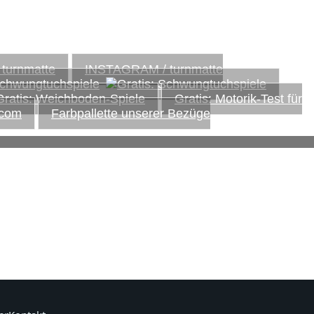
INSTAGRAM / turnmatte
Schwungtuchspiele
Gratis: Motorik-Test für
Farbpallette unserer Bezüge