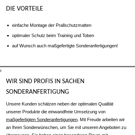
DIE VORTEILE
einfache Montage der Prallschutzmatten
optimaler Schutz beim Training und Toben
auf Wunsch auch maßgefertigte Sonderanfertigungen!
KLETTVERSCHLUSS
PRALLSCHUTZMATTEN SPORTANLAGE
PRALLSCHUTZMATTEN IN DER ANWENDUNG
PRALLSCHUTZMATTEN AUF DEM SPORTPLATZ
SONDERMASSE
WIR SIND PROFIS IN SACHEN
Mithilfe des eingenähten Klettbands lässt sich die Matte sicher und
Unsere Prallschutzmatten sind sowohl für den Innen- als auch für
Wir kleiden die Wände Ihrer Turnhalle aus - für mehr Sicherheit und
Um das Unfallrisiko zu minimieren bieten wir Ihnen verschiedene
Wussten Sie, dass wir auch Sondermaße anfertigen? Wir verkleiden
SONDERANFERTIGUNG
stabil an der Wand befestigen.
den Außenbereich geeignet.
Freude beim Trainieren.
Modelle unserer Prallschutzmatten an.
nicht nur Wände sondern beispielsweise auch Säulen und
Heizungen.
Unsere Kunden schätzen neben der optimalen Qualität
unserer Produkte die einwandfreie Umsetzung von
maßgefertigten Sonderanfertigungen
. Mit Freude arbeiten wir
an Ihren Sonderwünschen, um Sie mit unseren Angeboten zu