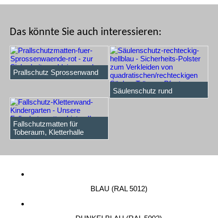
Das könnte Sie auch interessieren:
Prallschutz Sprossenwand
Säulenschutz rechteckig
Säulenschutz rund
Fallschutzmatten für
Toberaum, Kletterhalle
BLAU (RAL 5012)