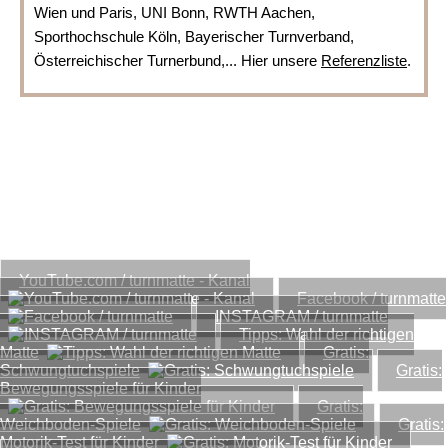
Wien und Paris, UNI Bonn, RWTH Aachen,
Sporthochschule Köln, Bayerischer Turnverband,
Österreichischer Turnerbund,... Hier unsere
Referenzliste
.
www.turnmatte.com
Einige interessante Links, Tipps und kostenlose
Downloads...
YouTube.com / turnmatte - Kanal
Facebook / turnmatte
INSTAGRAM / turnmatte
Tipps: Wahl der richtigen
Matte
Gratis:
Schwungtuchspiele
Gratis:
Bewegungsspiele für Kinder
Gratis:
Weichboden-Spiele
Gratis:
Motorik-Test für Kinder