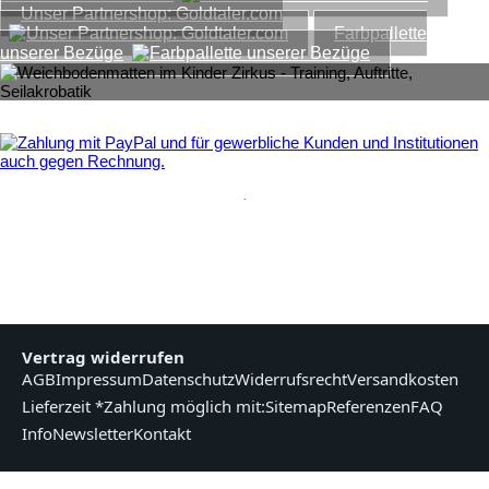
Unser Partnershop: Goldtaler.com
Farbpallette
unserer Bezüge
.
Vertrag widerrufen
AGB
Impressum
Datenschutz
Widerrufsrecht
Versandkosten
Lieferzeit *
Zahlung möglich mit:
Sitemap
Referenzen
FAQ
Info
Newsletter
Kontakt