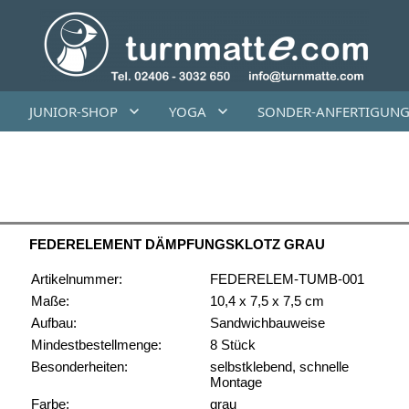
JUNIOR-SHOP
YOGA
SONDER-ANFERTIGUN
FEDERELEMENT DÄMPFUNGSKLOTZ GRAU
Artikelnummer:
FEDERELEM-TUMB-001
Maße:
10,4 x 7,5 x 7,5 cm
Aufbau:
Sandwichbauweise
Mindestbestellmenge:
8 Stück
Besonderheiten:
selbstklebend, schnelle
Montage
Farbe:
grau