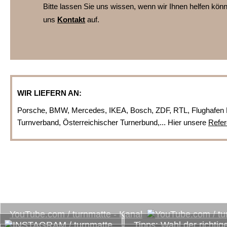
Bitte lassen Sie uns wissen, wenn wir Ihnen helfen kö
uns
Kontakt
auf.
WIR LIEFERN AN:
Porsche, BMW, Mercedes, IKEA, Bosch, ZDF, RTL, Flughafen 
Turnverband, Österreichischer Turnerbund,... Hier unsere
Refer
www.turnmatte.com
Einige interessante Links, Tipps und kostenlose Downloa
YouTube.com / turnmatte - Kanal
Tipps: Wahl der richtig