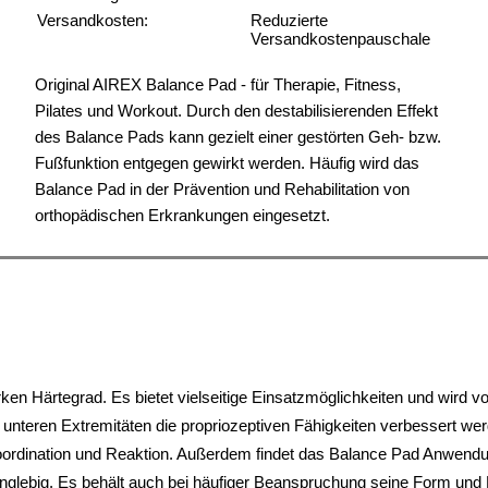
Versandkosten:
Reduzierte
Versandkostenpauschale
Original AIREX Balance Pad - für Therapie, Fitness,
Pilates und Workout. Durch den destabilisierenden Effekt
des Balance Pads kann gezielt einer gestörten Geh- bzw.
Fußfunktion entgegen gewirkt werden. Häufig wird das
Balance Pad in der Prävention und Rehabilitation von
orthopädischen Erkrankungen eingesetzt.
tzt.
u.a. hochwertige Gymnastikmatten von Airex.
n Airex.
usammen mit der Koordinationswippe verwendet werden.
n Härtegrad. Es bietet vielseitige Einsatzmöglichkeiten und wird vor
 unteren Extremitäten die propriozeptiven Fähigkeiten verbessert we
rdination und Reaktion. Außerdem findet das Balance Pad Anwendung 
d langlebig. Es behält auch bei häufiger Beanspruchung seine Form u