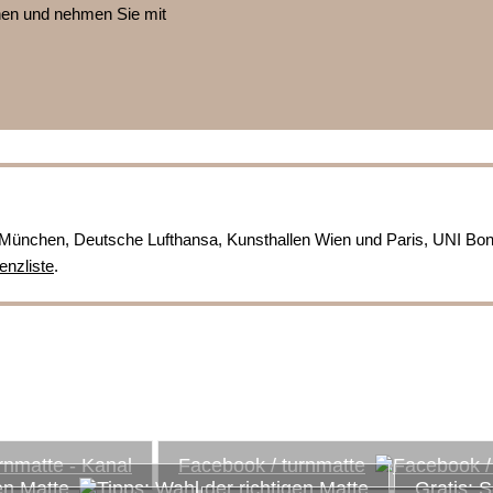
nnen und nehmen Sie mit
München, Deutsche Lufthansa, Kunsthallen Wien und Paris, UNI Bo
enzliste
.
ds...
Facebook / turnmatte
en Matte
Gratis: 