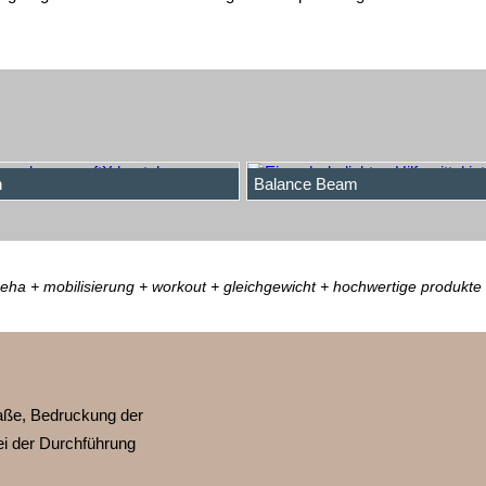
n
Balance Beam
 reha + mobilisierung + workout + gleichgewicht + hochwertige produkt
ße, Bedruckung der
ei der Durchführung