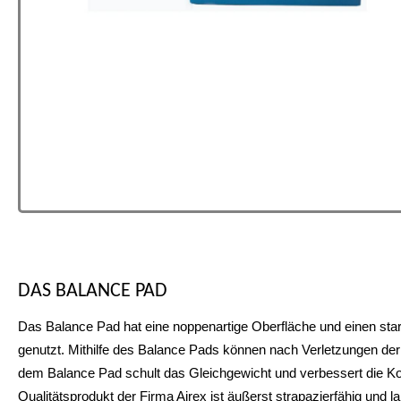
BALANCE-PAD-ANWENDUNG
AIREX BALANCE PAD
AIREX GYMNASTIKMATTEN
AIREX PRODUKTKOMBINATION
KOORDINATIONSWIPPE
DAS BALANCE PAD
Das Balance Pad wird häufig in der Therapie oder im Training eingese
Schauen Sie auch bei unseren Sportmatten vorbei - dort finden Sie 
Funktionieren wunderbar zusammen: die verschiedenen Produkte vo
Das Balance Pad kann zum Training koordinativer Eigenschaften z
Das Balance Pad hat eine noppenartige Oberfläche und einen starke
genutzt. Mithilfe des Balance Pads können nach Verletzungen der
dem Balance Pad schult das Gleichgewicht und verbessert die Koo
Qualitätsprodukt der Firma Airex ist äußerst strapazierfähig un