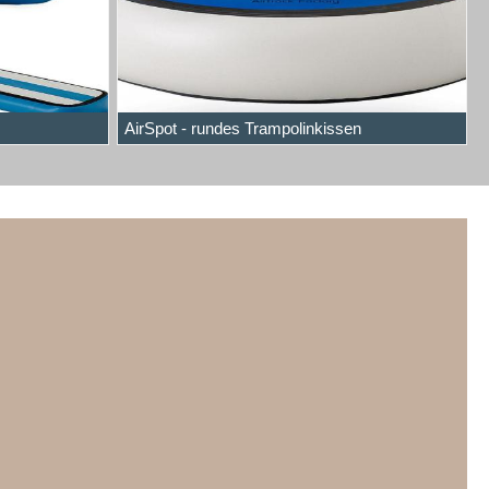
AirSpot - rundes Trampolinkissen