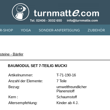
OR-SHOP
YOGA
SONDER-ANFERTIGUNG
ZUBEHÖR
teine - Bänfer
BAUMODUL SET 7-TEILIG MUCKI
Artikelnummer:
T-71-190-16
Anzahl der Elemente:
7 Teile
Bezug:
umweltfreundlicher
Planenstoff
Kern :
Schaumstoff
Altersempfehlung:
Kinder ab 4 J.