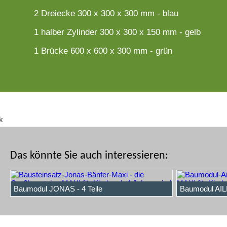
2 Dreiecke 300 x 300 x 300 mm - blau
1 halber Zylinder 300 x 300 x 150 mm - gelb
1 Brücke 600 x 600 x 300 mm - grün
MUCKI-BAUSTEINSATZ-7-TEILIG-AUFBAU
MUCKI-BAUSTEINSATZ-7-TEILIG-QUADER
MUCKI-BAUSTEINSATZ-7-TEILIG-MAXI
MUCKI-BAUSTEINSATZ-7-TEILIG-FORMEN
MUCKI-BAUSTEINSATZ-7-TEILIG-ZUSAMMEN
MUCKI-BAUSTEINSATZ-7-TEILIG-TURM
Das könnte Sie auch interessieren:
Baumodul JONAS - 4 Teile
Baumodul AILE