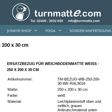
JUNIOR-SHOP
YOGA
SONDER-ANFERTIGUNG
 200 x 30 cm
ERSATZBEZUG FÜR WEICHBODENMATTE WEISS - 2
50 X 200 X 30 CM
Artikelnummer:
TM-BEZUG-WB-250-200-
30-WE-RAL9016
Maße:
250 x 200 x 30 cm
Farbe:
weiß
Material:
Leichtplanenstoff oben und
seitlich, graues
Antirutschmaterial unten