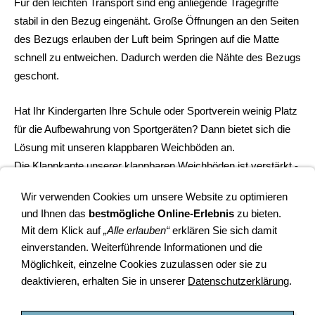
Für den leichten Transport sind eng anliegende Tragegriffe
stabil in den Bezug eingenäht. Große Öffnungen an den Seiten
des Bezugs erlauben der Luft beim Springen auf die Matte
schnell zu entweichen. Dadurch werden die Nähte des Bezugs
geschont.
Hat Ihr Kindergarten Ihre Schule oder Sportverein weinig Platz
für die Aufbewahrung von Sportgeräten? Dann bietet sich die
Lösung mit unseren klappbaren Weichböden an.
Die Klappkante unserer klappbaren Weichböden ist verstärkt -
das sorgt für besonders gute Stabilität und lange Lebensdauer.
Wir verwenden Cookies um unsere Website zu optimieren
Zusätzlich kann durch optionale Lederdecken die Robustheit
und Ihnen das
bestmögliche Online-Erlebnis
zu bieten.
dieser Weichbodenmatten deutlich erhöht werden, und... die
Mit dem Klick auf
„Alle erlauben“
erklären Sie sich damit
Lederecken (echtes Leder) sehen auch noch sehr gut aus!
einverstanden. Weiterführende Informationen und die
Möglichkeit, einzelne Cookies zuzulassen oder sie zu
deaktivieren, erhalten Sie in unserer
Datenschutzerklärung
.