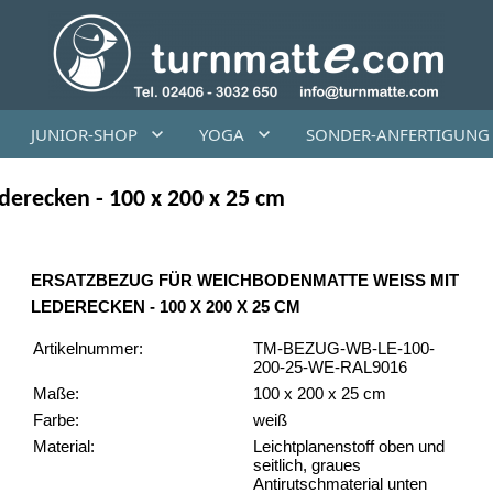
JUNIOR-SHOP
YOGA
SONDER-ANFERTIGUNG
erecken - 100 x 200 x 25 cm
ERSATZBEZUG FÜR WEICHBODENMATTE WEISS MIT L
EDERECKEN - 100 X 200 X 25 CM
Artikelnummer:
TM-BEZUG-WB-LE-100-
200-25-WE-RAL9016
Maße:
100 x 200 x 25 cm
Farbe:
weiß
Material:
Leichtplanenstoff oben und
seitlich, graues
Antirutschmaterial unten