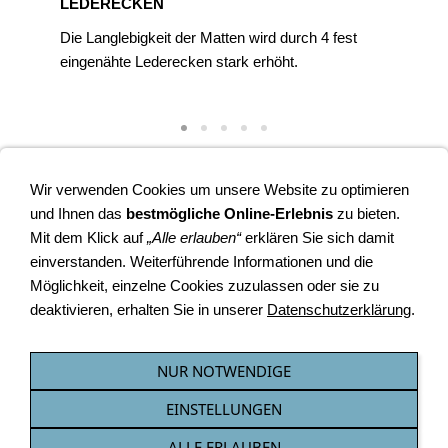
LEDERECKEN
Die Langlebigkeit der Matten wird durch 4 fest
eingenähte Lederecken stark erhöht.
Wir verwenden Cookies um unsere Website zu optimieren
geräteturnmatte + geräteturnmatten preiswert + turnmatte +
und Ihnen das
bestmögliche Online-Erlebnis
zu bieten.
sportmatte + vereinssport + toberaum + kindergarten +
Mit dem Klick auf
„Alle erlauben“
erklären Sie sich damit
schulsport + geräteturnen + wettkampf
einverstanden. Weiterführende Informationen und die
Möglichkeit, einzelne Cookies zuzulassen oder sie zu
deaktivieren, erhalten Sie in unserer
Datenschutzerklärung
.
VERTRAG WIDERRUFEN
NUR NOTWENDIGE
EINSTELLUNGEN
AGB
Impressum
Datenschutz
Widerrufsrecht
Versandkosten
Lieferzeit *
Zahlung möglich mit:
Sitemap
Referenzen
FAQ
ALLE ERLAUBEN