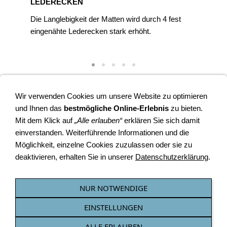
LEDERECKEN
Die Langlebigkeit der Matten wird durch 4 fest
eingenähte Lederecken stark erhöht.
Wir verwenden Cookies um unsere Website zu optimieren
geräteturnmatte + geräteturnmatten preiswert + turnmatte +
und Ihnen das
bestmögliche Online-Erlebnis
zu bieten.
sportmatte + vereinssport + toberaum + kindergarten +
Mit dem Klick auf
„Alle erlauben“
erklären Sie sich damit
schulsport + geräteturnen + wettkampf
einverstanden. Weiterführende Informationen und die
Möglichkeit, einzelne Cookies zuzulassen oder sie zu
deaktivieren, erhalten Sie in unserer
Datenschutzerklärung
.
VERTRAG WIDERRUFEN
NUR NOTWENDIGE
EINSTELLUNGEN
AGB
Impressum
Datenschutz
Widerrufsrecht
Versandkosten
Lieferzeit *
Zahlung möglich mit:
Sitemap
Referenzen
FAQ
ALLE ERLAUBEN