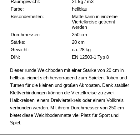
Raumgewicht:
21 kg / m3
Farbe:
hellblau
Besonderheiten:
Matte kann in einzelne
Viertelkreise getrennt
werden
Durchmesser:
250 cm
Stärke:
20 cm
Gewicht:
ca. 28 kg
DIN:
EN 12503-1 Typ 8
Dieser runde Weichboden mit einer Stärke von 20 cm in
hellblau eignet sich hervorragend zum Spielen, Toben und
Turnen für die kleinen und großen Akrobaten. Dank stabiler
Klettverbindungen können die Viertelkreise zu zwei
Halbkreisen, einem Dreiviertelkreis oder einem Vollkreis
verbunden werden. Mit ihrem Durchmesser von 250 cm
bietet diese Weichbodenmatte viel Platz für Sport und
Spiel.