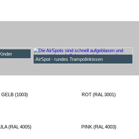
Kinder
AirSpot - rundes Trampolinkissen
GELB (1003)
ROT (RAL 3001)
LILA (RAL 4005)
PINK (RAL 4003)