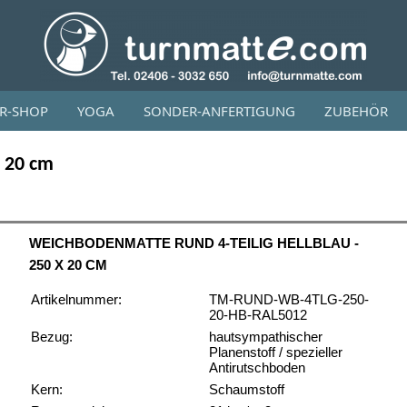
OR-SHOP
YOGA
SONDER-ANFERTIGUNG
ZUBEHÖR
x 20 cm
WEICHBODENMATTE RUND 4-TEILIG HELLBLAU -
250 X 20 CM
Artikelnummer:
TM-RUND-WB-4TLG-250-
20-HB-RAL5012
Bezug:
hautsympathischer
Planenstoff / spezieller
Antirutschboden
Kern:
Schaumstoff