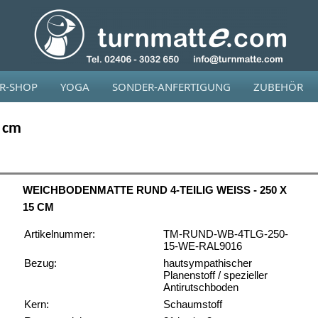
OR-SHOP
YOGA
SONDER-ANFERTIGUNG
ZUBEHÖR
5 cm
WEICHBODENMATTE RUND 4-TEILIG WEISS - 250 X 1
5 CM
Artikelnummer:
TM-RUND-WB-4TLG-250-
15-WE-RAL9016
Bezug:
hautsympathischer
Planenstoff / spezieller
Antirutschboden
Kern:
Schaumstoff