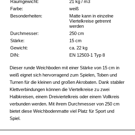
Raumgewicht:
21 kg / m3
Farbe:
weiß
Besonderheiten:
Matte kann in einzelne
Viertelkreise getrennt
werden
Durchmesser:
250 cm
Stärke:
15 cm
Gewicht:
ca. 22 kg
DIN:
EN 12503-1 Typ 8
Dieser runde Weichboden mit einer Stärke von 15 cm in
weiß eignet sich hervorragend zum Spielen, Toben und
Turnen für die kleinen und großen Akrobaten. Dank stabiler
Klettverbindungen können die Viertelkreise zu zwei
Halbkreisen, einem Dreiviertelkreis oder einem Vollkreis
verbunden werden. Mit ihrem Durchmesser von 250 cm
bietet diese Weichbodenmatte viel Platz für Sport und
Spiel.