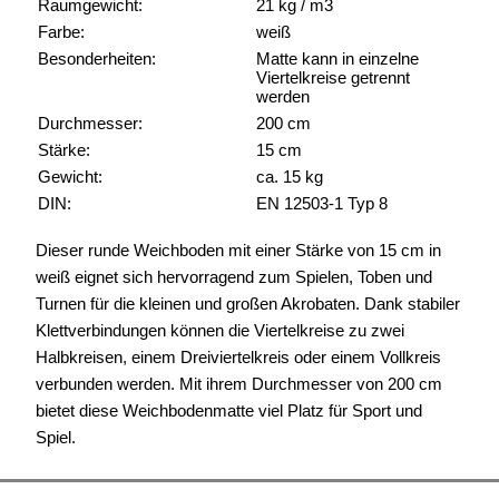
Raumgewicht:
21 kg / m3
Farbe:
weiß
Besonderheiten:
Matte kann in einzelne
Viertelkreise getrennt
werden
Durchmesser:
200 cm
Stärke:
15 cm
Gewicht:
ca. 15 kg
DIN:
EN 12503-1 Typ 8
Dieser runde Weichboden mit einer Stärke von 15 cm in
weiß eignet sich hervorragend zum Spielen, Toben und
Turnen für die kleinen und großen Akrobaten. Dank stabiler
Klettverbindungen können die Viertelkreise zu zwei
Halbkreisen, einem Dreiviertelkreis oder einem Vollkreis
verbunden werden. Mit ihrem Durchmesser von 200 cm
bietet diese Weichbodenmatte viel Platz für Sport und
Spiel.