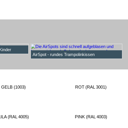
Kinder
AirSpot - rundes Trampolinkissen
GELB (1003)
ROT (RAL 3001)
LILA (RAL 4005)
PINK (RAL 4003)