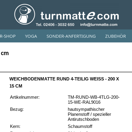
OR-SHOP
YOGA
SONDER-ANFERTIGUNG
ZUBEHÖR
5 cm
WEICHBODENMATTE RUND 4-TEILIG WEISS - 200 X 1
5 CM
Artikelnummer:
TM-RUND-WB-4TLG-200-
15-WE-RAL9016
Bezug:
hautsympathischer
Planenstoff / spezieller
Antirutschboden
Kern:
Schaumstoff