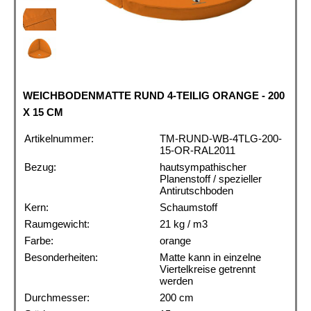
WEICHBODENMATTE RUND 4-TEILIG ORANGE - 200
X 15 CM
Artikelnummer:
TM-RUND-WB-4TLG-200-
15-OR-RAL2011
Bezug:
hautsympathischer
Planenstoff / spezieller
Antirutschboden
Kern:
Schaumstoff
Raumgewicht:
21 kg / m3
Farbe:
orange
Besonderheiten:
Matte kann in einzelne
Viertelkreise getrennt
werden
Durchmesser:
200 cm