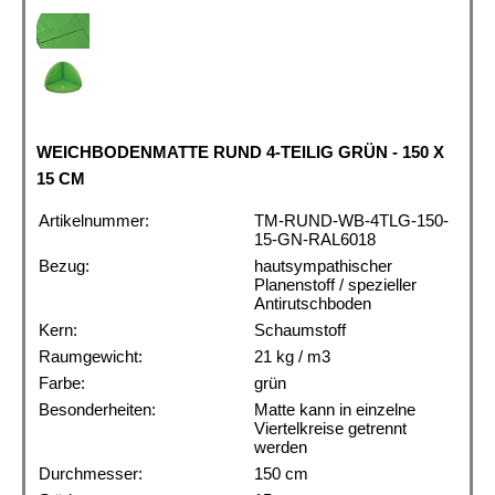
WEICHBODENMATTE RUND 4-TEILIG GRÜN - 150 X
15 CM
Artikelnummer:
TM-RUND-WB-4TLG-150-
15-GN-RAL6018
Bezug:
hautsympathischer
Planenstoff / spezieller
Antirutschboden
Kern:
Schaumstoff
Raumgewicht:
21 kg / m3
Farbe:
grün
Besonderheiten:
Matte kann in einzelne
Viertelkreise getrennt
werden
Durchmesser:
150 cm